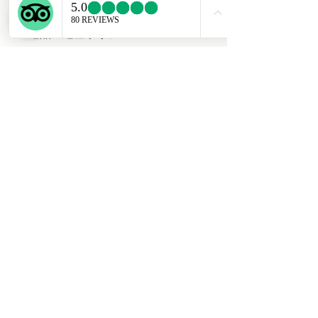
商品の詳細を入力してください。サイ
返品・返金ポリシー
ズ、素材、取扱説明に加え、商品の特
徴やおすすめのポイントなどを説明し
返品・返金ポリシーを入力してくださ
ましょう。
商品の配送について
い。顧客が商品に満足しなかった場合
や、不備があった場合に行う手続きの
配送地域、料金、所要時間、梱包な
手順などを説明しましょう。内容を明
ど、商品の配送に関する情報を入力し
確にすることで顧客からの信頼を獲得
てください。配送情報を明確にするこ
し、安心して商品を購入していただけ
とで顧客からの信頼を獲得し、安心し
ます。
English
て商品を購入していただけます。
〒110-0001
東京都台東区谷中３-13-7
03 5834 7025
11:00～19:00
◆
​会社情報/ About Us
​特定商取引に関する表記
Rules
​プライバシーポリシー